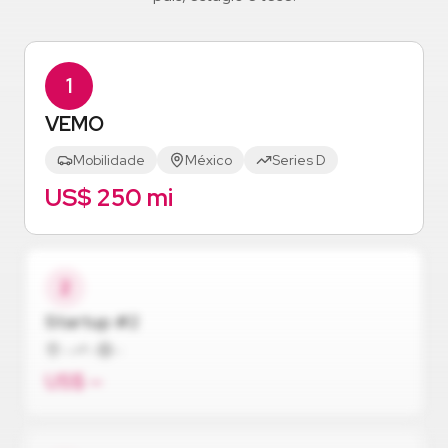
1
VEMO
Mobilidade
México
Series D
US$ 250 mi
2
Startup #2
—
—
—
US$ —