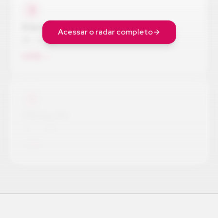
3
Startup #3
Acessar o radar completo
—
—
—
US$ —
4
Startup #4
—
—
—
US$ —